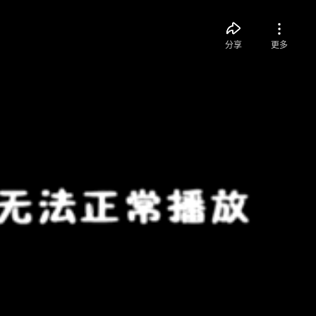
分享
更多