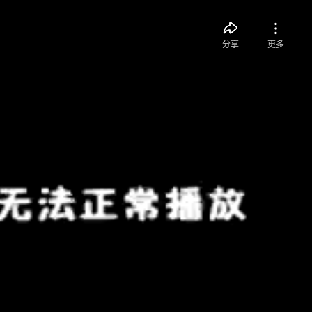
分享
更多