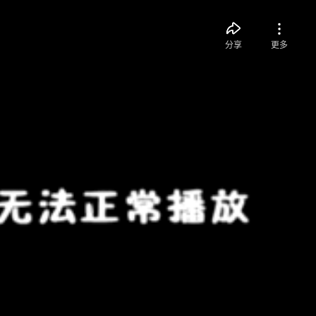
分享
更多