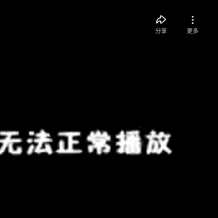
分享
更多