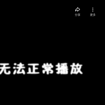
分享
更多