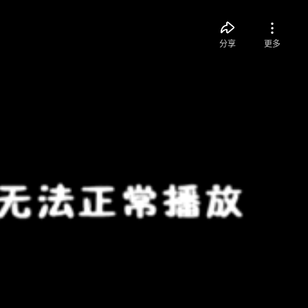
分享
更多