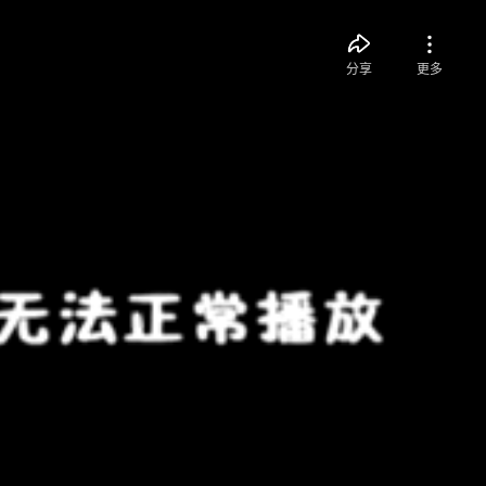
分享
更多