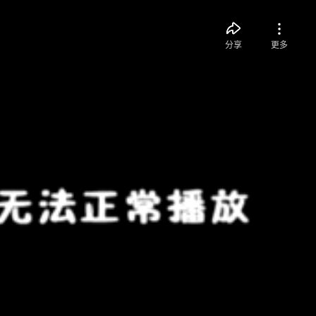
分享
更多