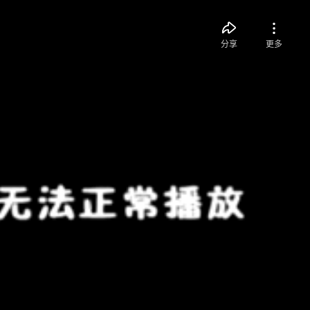
分享
更多