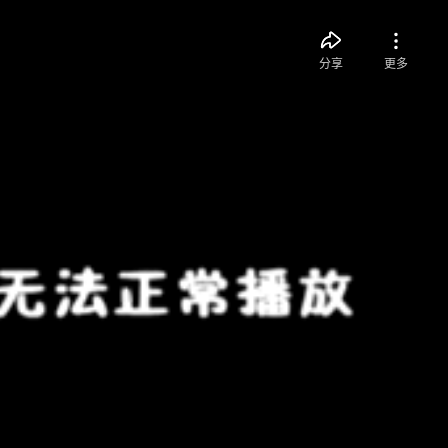
分享
更多