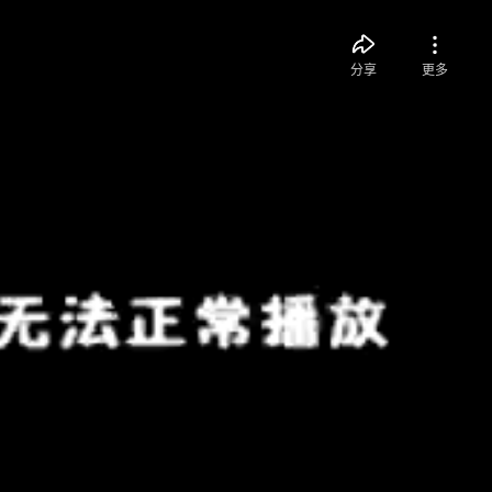
分享
更多