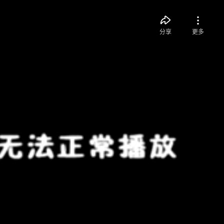
分享
更多