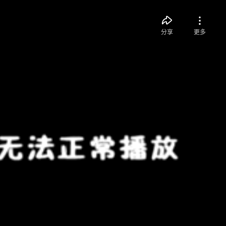
分享
更多