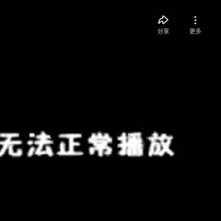
分享
更多