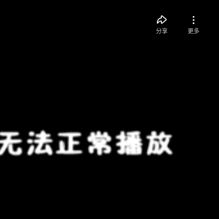
分享
更多