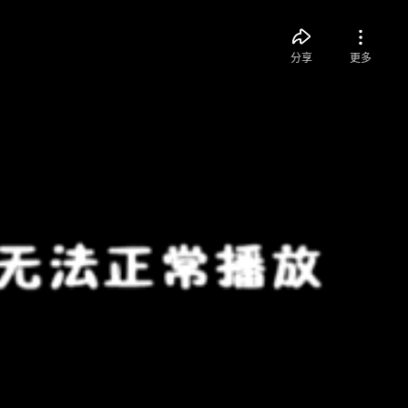
分享
更多