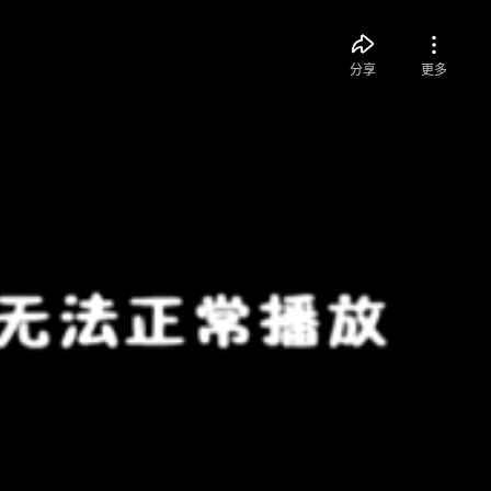
分享
更多