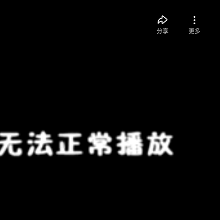
分享
更多