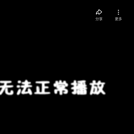
分享
更多