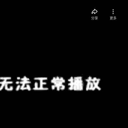
分享
更多