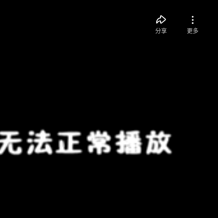
分享
更多