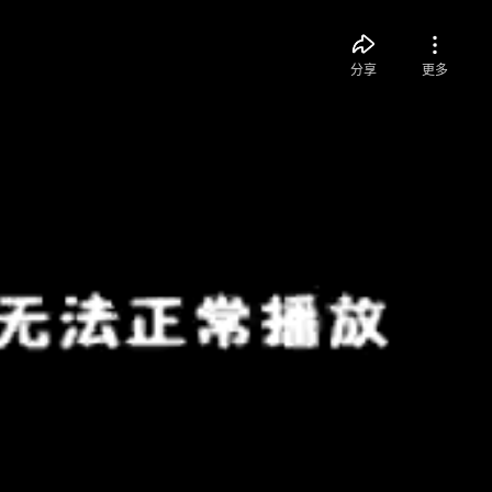
分享
更多