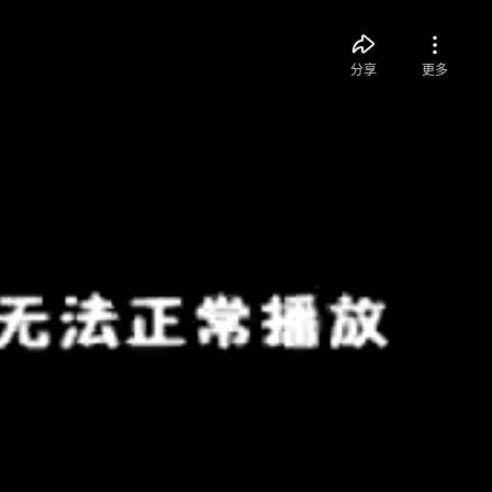
分享
更多