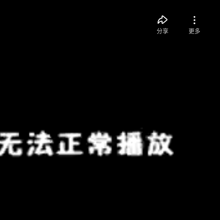
分享
更多