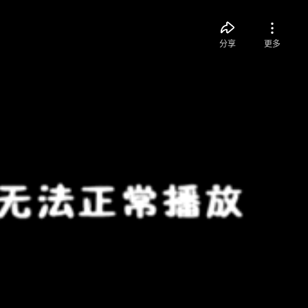
分享
更多