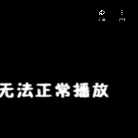
分享
更多