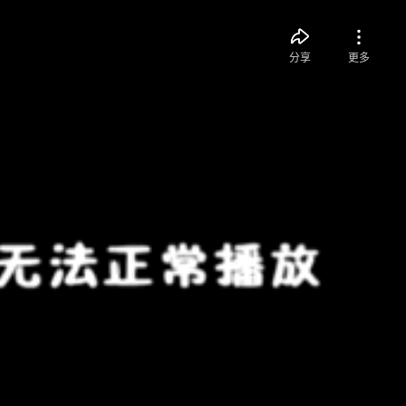
分享
更多