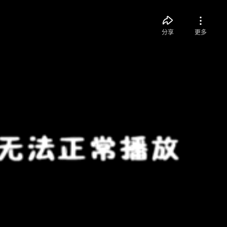
分享
更多