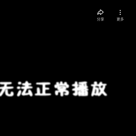
分享
更多