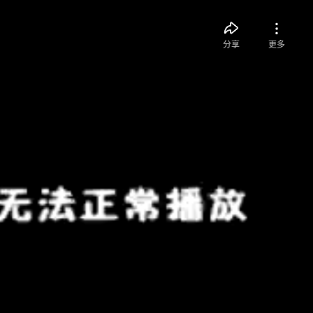
分享
更多