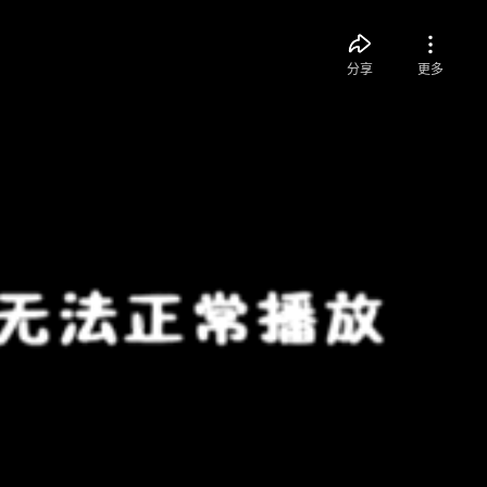
分享
更多