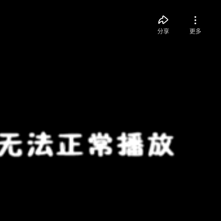
分享
更多