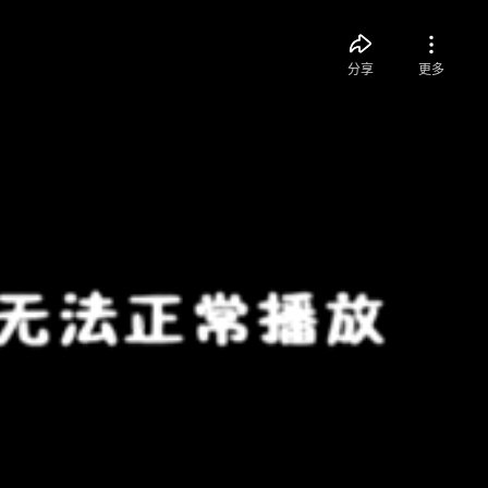
分享
更多