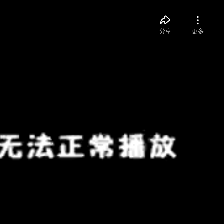
分享
更多