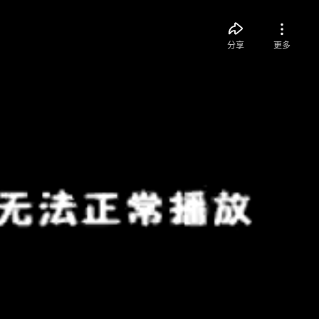
分享
更多