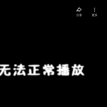
分享
更多