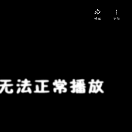
分享
更多