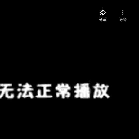
分享
更多