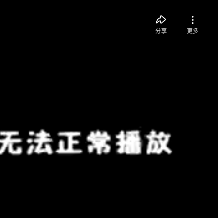
分享
更多