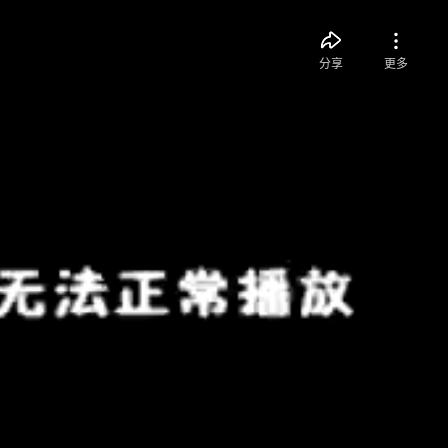
分享
更多