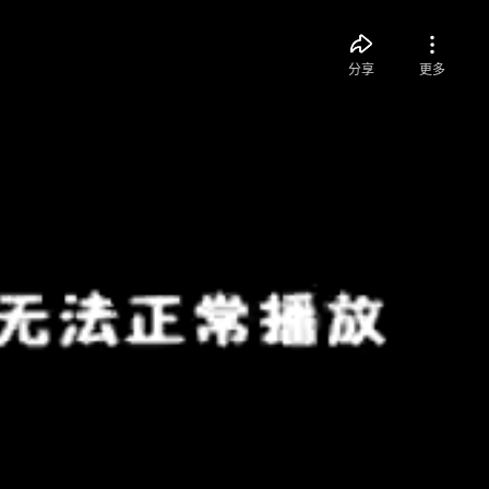
分享
更多