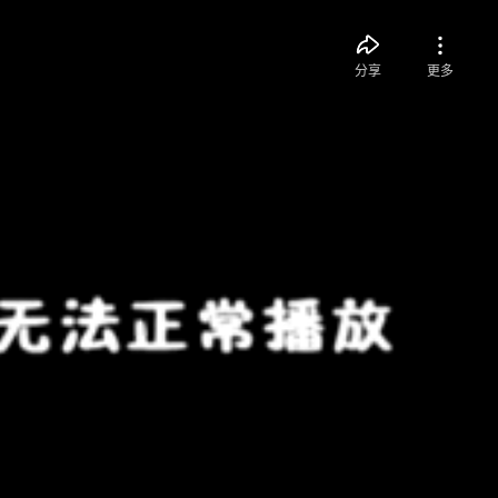
分享
更多