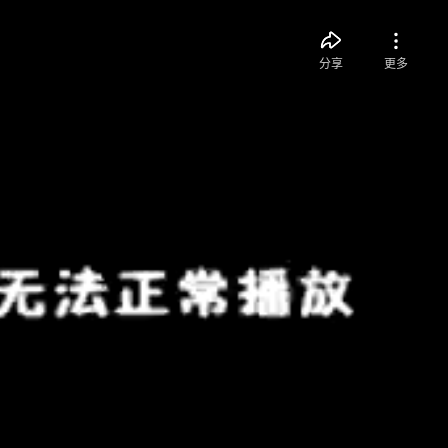
分享
更多