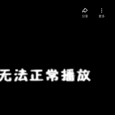
分享
更多