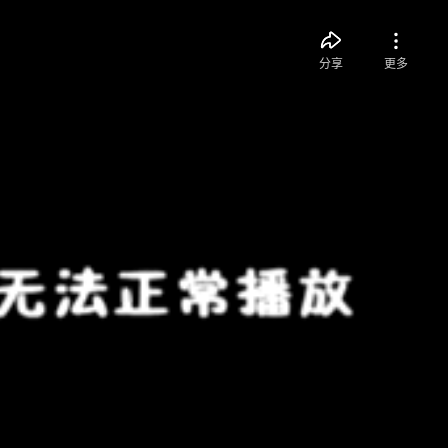
分享
更多