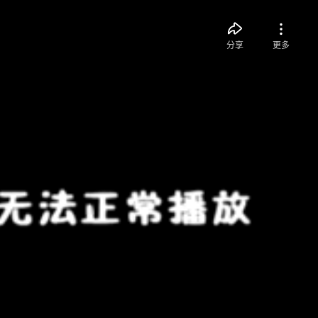
分享
更多