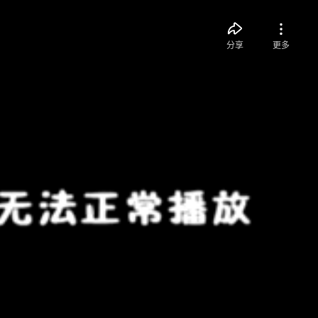
分享
更多