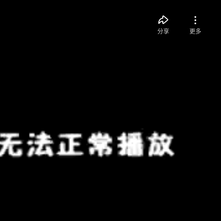
分享
更多