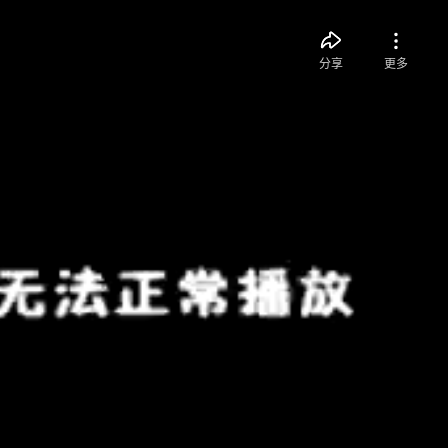
分享
更多