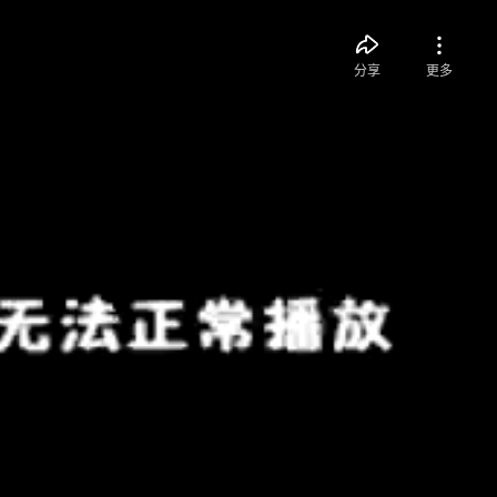
分享
更多